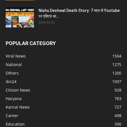
Nishu Deshwal Death Story: 7 साल से Youtube
पर एक्टिव था...
2024-03-02
POPULAR CATEGORY
Viral News
1504
National
1275
Others
1200
ibn24
1097
Citizen News
928
Haryana
783
Karnal News
727
Career
498
Education
390