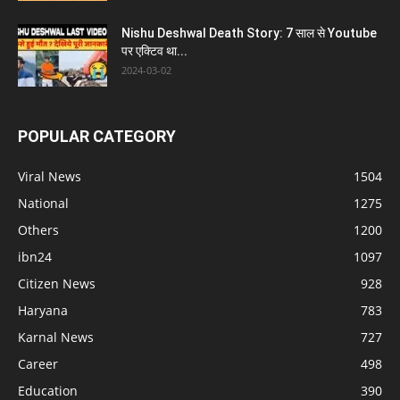
Nishu Deshwal Death Story: 7 साल से Youtube
पर एक्टिव था...
2024-03-02
POPULAR CATEGORY
Viral News
1504
National
1275
Others
1200
ibn24
1097
Citizen News
928
Haryana
783
Karnal News
727
Career
498
Education
390