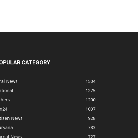
OPULAR CATEGORY
iral News
1504
ational
1275
thers
1200
bn24
1097
itizen News
928
aryana
783
arnal News
727