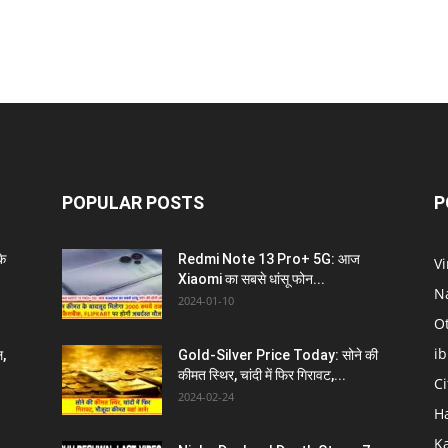
POPULAR POSTS
P
े
Redmi Note 13 Pro+ 5G: आज
V
Xiaomi का सबसे धांसू फोन...
N
2024-01-10
O
i
ल,
Gold-Silver Price Today: सोने की
कीमत स्थिर, चांदी में फिर गिरावट,...
C
2024-02-24
H
K