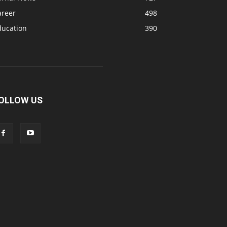
areer
498
ducation
390
OLLOW US