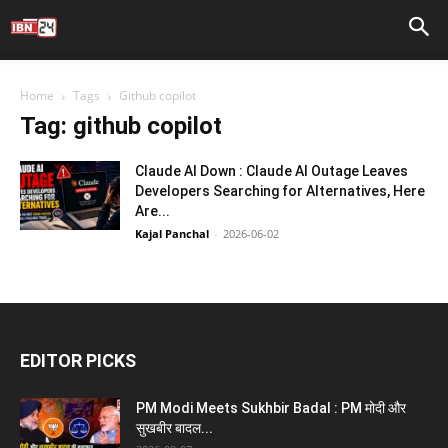
Home
Tags
Github copilot
Tag: github copilot
Claude AI Down : Claude AI Outage Leaves
Developers Searching for Alternatives, Here
Are...
Kajal Panchal
-
2026-06-02
EDITOR PICKS
PM Modi Meets Sukhbir Badal : PM मोदी और
सुखबीर बादल...