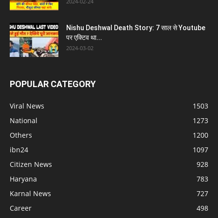
2024-02-24
Nishu Deshwal Death Story: 7 साल से Youtube
पर एक्टिव था...
2024-03-02
POPULAR CATEGORY
Viral News
1503
National
1273
Others
1200
ibn24
1097
Citizen News
928
Haryana
783
Karnal News
727
Career
498