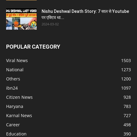
Nishu Deshwal Death Story: 7 साल से Youtube
पर एक्टिव था...
2024-03-02
POPULAR CATEGORY
Viral News
1503
National
1273
Others
1200
ibn24
1097
Citizen News
928
Haryana
783
Karnal News
727
Career
498
Education
390