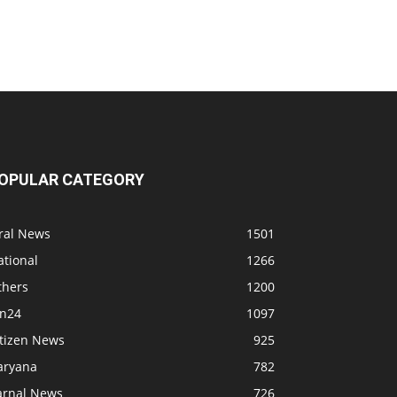
OPULAR CATEGORY
iral News
1501
ational
1266
thers
1200
bn24
1097
itizen News
925
aryana
782
arnal News
726