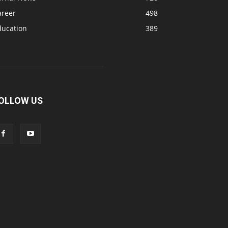
areer
498
ducation
389
OLLOW US