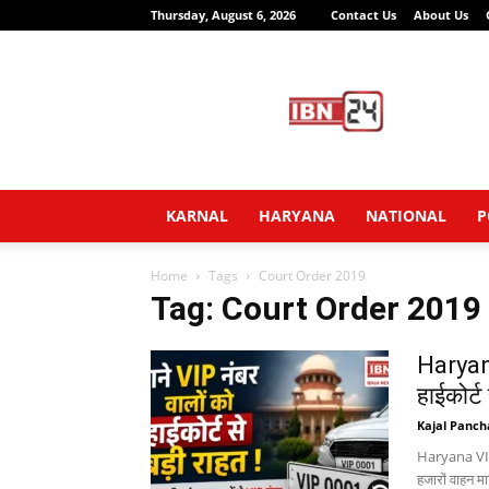
Thursday, August 6, 2026
Contact Us
About Us
IBN24
News
Network
KARNAL
HARYANA
NATIONAL
P
Home
Tags
Court Order 2019
Tag: Court Order 2019
Haryana
हाईकोर्ट 
Kajal Panch
Haryana VIP N
हजारों वाहन मा