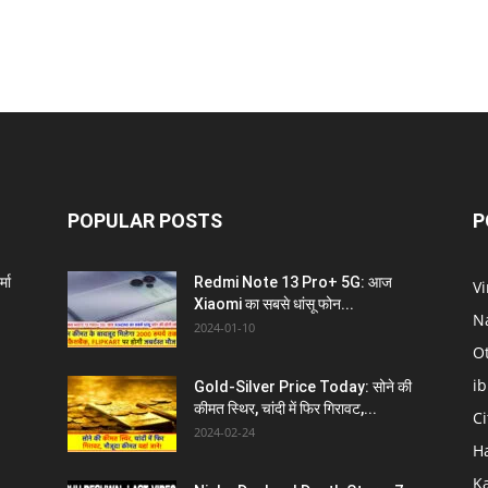
POPULAR POSTS
P
्मा
Redmi Note 13 Pro+ 5G: आज
V
Xiaomi का सबसे धांसू फोन...
N
2024-01-10
O
i
Gold-Silver Price Today: सोने की
l
कीमत स्थिर, चांदी में फिर गिरावट,...
C
2024-02-24
H
K