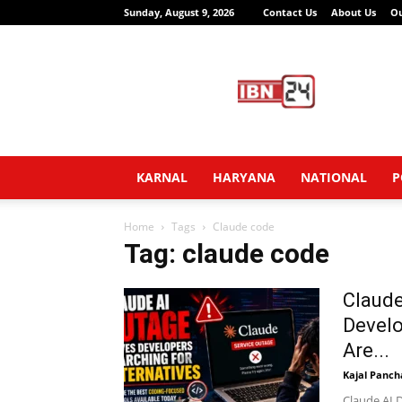
Sunday, August 9, 2026
Contact Us
About Us
O
IBN24
News
Network
KARNAL
HARYANA
NATIONAL
P
Home
Tags
Claude code
Tag: claude code
Claude
Develo
Are...
Kajal Panch
Claude AI 