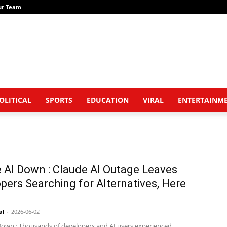
ur Team
OLITICAL
SPORTS
EDUCATION
VIRAL
ENTERTAINM
 AI Down : Claude AI Outage Leaves
pers Searching for Alternatives, Here
al
-
2026-06-02
Down : Thousands of developers and AI users experienced