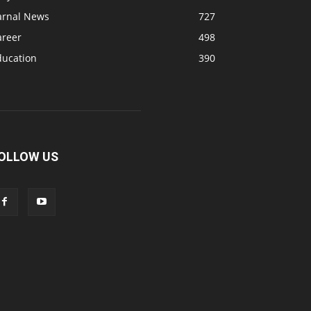
arnal News
727
areer
498
ducation
390
OLLOW US