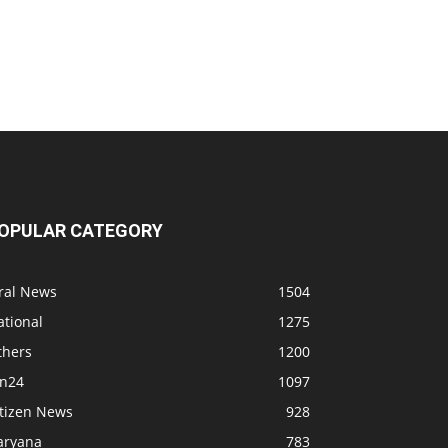
OPULAR CATEGORY
iral News
1504
ational
1275
thers
1200
bn24
1097
itizen News
928
aryana
783