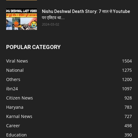
Nishu Deshwal Death Story: 7 साल से Youtube
पर एक्टिव था...
2024-03-02
POPULAR CATEGORY
Viral News
1504
National
1275
Others
1200
ibn24
1097
Citizen News
928
Haryana
783
Karnal News
727
Career
498
Education
390