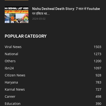
Nishu Deshwal Death Story: 7 साल से Youtube
पर एक्टिव था...
2024-03-02
POPULAR CATEGORY
Viral News
1503
National
1273
Others
1200
ibn24
1097
Citizen News
928
Haryana
783
Karnal News
727
Career
498
Education
390