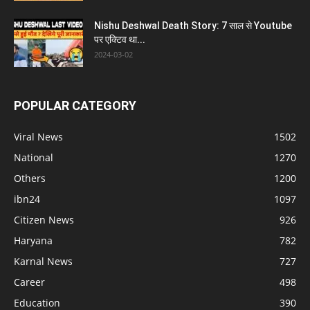
Nishu Deshwal Death Story: 7 साल से Youtube
पर एक्टिव था...
2024-03-02
POPULAR CATEGORY
Viral News
1502
National
1270
Others
1200
ibn24
1097
Citizen News
926
Haryana
782
Karnal News
727
Career
498
Education
390