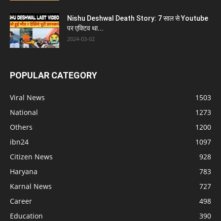
Nishu Deshwal Death Story: 7 साल से Youtube
पर एक्टिव था...
2024-03-02
POPULAR CATEGORY
Viral News
1503
National
1273
Others
1200
ibn24
1097
Citizen News
928
Haryana
783
Karnal News
727
Career
498
Education
390