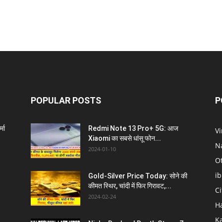
POPULAR POSTS
P
्मा
Redmi Note 13 Pro+ 5G: आज
V
Xiaomi का सबसे धांसू फोन...
N
2024-01-10
O
i
Gold-Silver Price Today: सोने की
l
कीमत स्थिर, चांदी में फिर गिरावट,...
C
2024-02-24
H
K