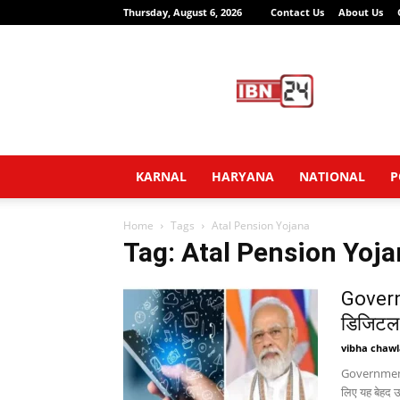
Thursday, August 6, 2026
Contact Us
About Us
IBN24
News
Network
KARNAL
HARYANA
NATIONAL
P
Home
Tags
Atal Pension Yojana
Tag: Atal Pension Yoj
Govern
डिजिटल 
vibha chawl
Government Al
लिए यह बेहद उप