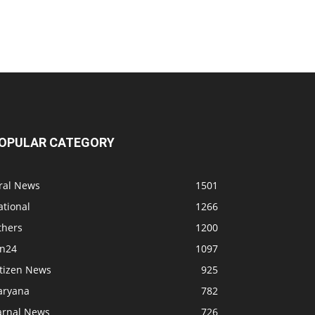
OPULAR CATEGORY
iral News
1501
ational
1266
thers
1200
bn24
1097
itizen News
925
aryana
782
arnal News
726