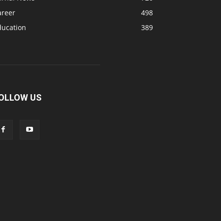
areer
498
ducation
389
OLLOW US