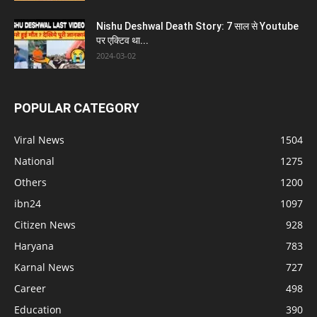
Nishu Deshwal Death Story: 7 साल से Youtube
पर एक्टिव था...
2024-03-02
POPULAR CATEGORY
Viral News
1504
National
1275
Others
1200
ibn24
1097
Citizen News
928
Haryana
783
Karnal News
727
Career
498
Education
390