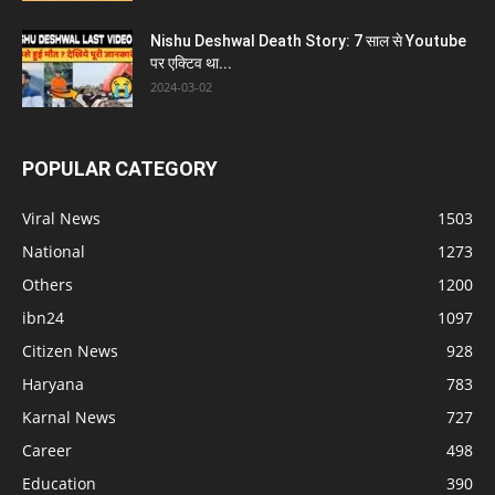
Nishu Deshwal Death Story: 7 साल से Youtube
पर एक्टिव था...
2024-03-02
POPULAR CATEGORY
Viral News
1503
National
1273
Others
1200
ibn24
1097
Citizen News
928
Haryana
783
Karnal News
727
Career
498
Education
390