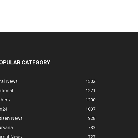
OPULAR CATEGORY
iral News
1502
ational
1271
thers
1200
bn24
1097
itizen News
928
aryana
783
arnal News
727