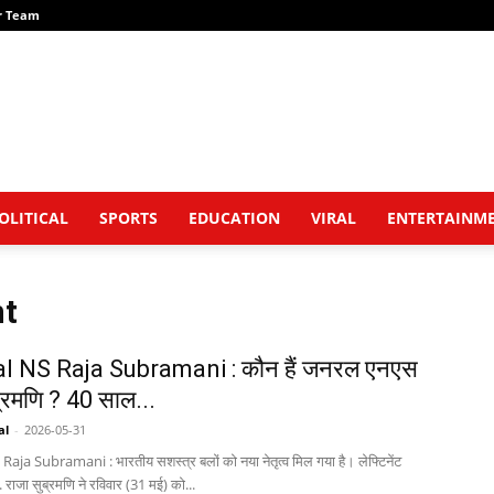
r Team
OLITICAL
SPORTS
EDUCATION
VIRAL
ENTERTAINM
nt
l NS Raja Subramani : कौन हैं जनरल एनएस
ब्रमणि ? 40 साल...
al
-
2026-05-31
ja Subramani : भारतीय सशस्त्र बलों को नया नेतृत्व मिल गया है। लेफ्टिनेंट
ाजा सुब्रमणि ने रविवार (31 मई) को...