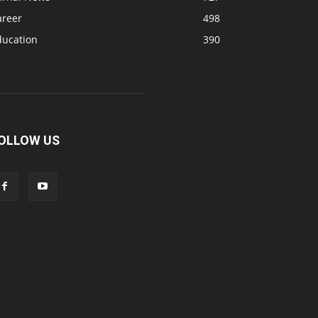
areer
498
ducation
390
OLLOW US