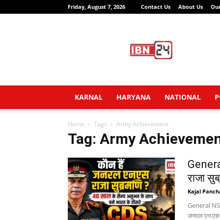
Friday, August 7, 2026
Contact Us
About Us
Ou
IBN24
News
Network
KARNAL
HARYANA
NATIONAL
P
Home
Tags
Army Achievement
Tag: Army Achieveme
Genera
राजा सु
Kajal Panch
General NS Ra
जनरल एन.एस. र