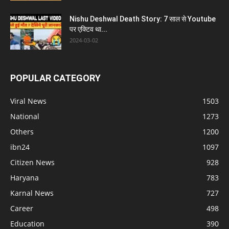
Nishu Deshwal Death Story: 7 साल से Youtube
पर एक्टिव था...
2024-03-02
POPULAR CATEGORY
Viral News
1503
National
1273
Others
1200
ibn24
1097
Citizen News
928
Haryana
783
Karnal News
727
Career
498
Education
390