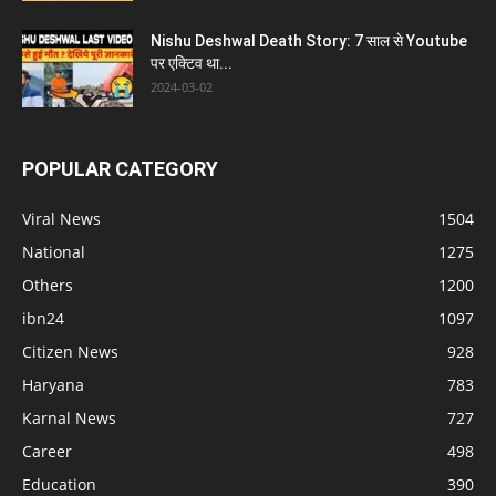
Nishu Deshwal Death Story: 7 साल से Youtube
पर एक्टिव था...
2024-03-02
POPULAR CATEGORY
Viral News
1504
National
1275
Others
1200
ibn24
1097
Citizen News
928
Haryana
783
Karnal News
727
Career
498
Education
390