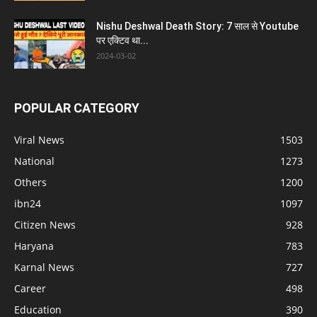
Nishu Deshwal Death Story: 7 साल से Youtube
पर एक्टिव था...
2024-03-02
POPULAR CATEGORY
Viral News
1503
National
1273
Others
1200
ibn24
1097
Citizen News
928
Haryana
783
Karnal News
727
Career
498
Education
390