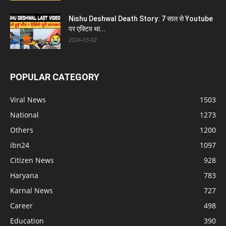
Nishu Deshwal Death Story: 7 साल से Youtube
पर एक्टिव था...
2024-03-02
POPULAR CATEGORY
Viral News
1503
National
1273
Others
1200
ibn24
1097
Citizen News
928
Haryana
783
Karnal News
727
Career
498
Education
390