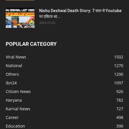
Nishu Deshwal Death Story: 7 साल से Youtube
पर एक्टिव था...
2024-03-02
POPULAR CATEGORY
Viral News
1502
National
1270
Others
1200
ibn24
1097
Citizen News
926
Haryana
782
Karnal News
727
Career
498
Education
390