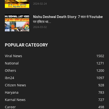
2024-02-24
Nishu Deshwal Death Story: 7 साल से Youtube
पर एक्टिव था...
2024-03-02
POPULAR CATEGORY
Viral News
1502
National
1271
Others
1200
ibn24
1097
Citizen News
928
Haryana
783
Karnal News
727
Career
498