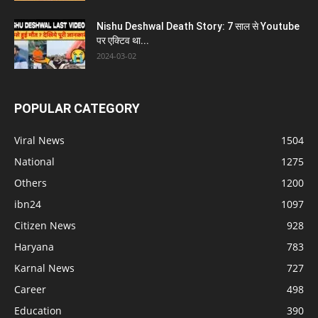
Nishu Deshwal Death Story: 7 साल से Youtube
पर एक्टिव था...
2024-03-02
POPULAR CATEGORY
Viral News
1504
National
1275
Others
1200
ibn24
1097
Citizen News
928
Haryana
783
Karnal News
727
Career
498
Education
390