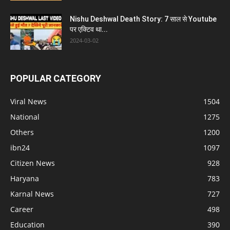
Nishu Deshwal Death Story: 7 साल से Youtube
पर एक्टिव था...
2024-03-02
POPULAR CATEGORY
Viral News
1504
National
1275
Others
1200
ibn24
1097
Citizen News
928
Haryana
783
Karnal News
727
Career
498
Education
390