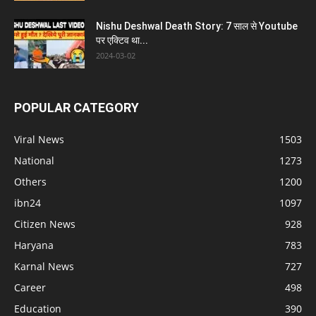
Nishu Deshwal Death Story: 7 साल से Youtube
पर एक्टिव था...
2024-03-02
POPULAR CATEGORY
Viral News
1503
National
1273
Others
1200
ibn24
1097
Citizen News
928
Haryana
783
Karnal News
727
Career
498
Education
390