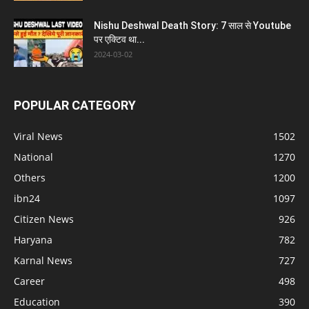
Nishu Deshwal Death Story: 7 साल से Youtube
पर एक्टिव था...
2024-03-02
POPULAR CATEGORY
Viral News
1502
National
1270
Others
1200
ibn24
1097
Citizen News
926
Haryana
782
Karnal News
727
Career
498
Education
390