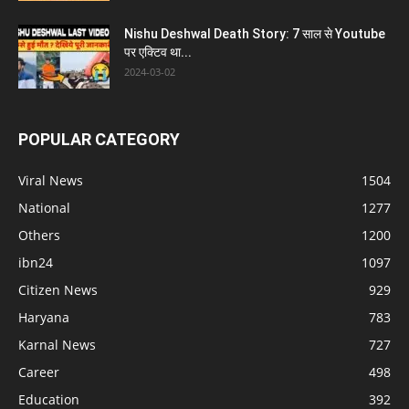
Nishu Deshwal Death Story: 7 साल से Youtube
पर एक्टिव था...
2024-03-02
POPULAR CATEGORY
Viral News
1504
National
1277
Others
1200
ibn24
1097
Citizen News
929
Haryana
783
Karnal News
727
Career
498
Education
392