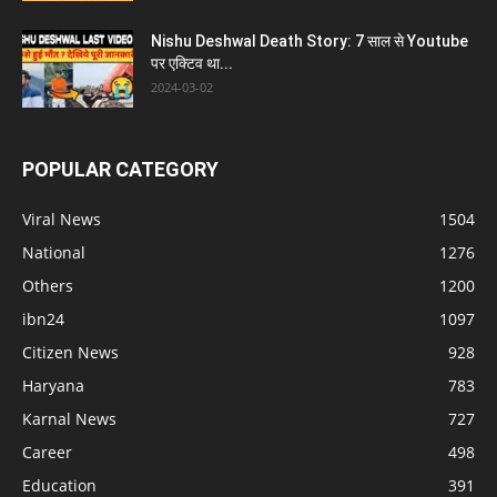
Nishu Deshwal Death Story: 7 साल से Youtube
पर एक्टिव था...
2024-03-02
POPULAR CATEGORY
Viral News
1504
National
1276
Others
1200
ibn24
1097
Citizen News
928
Haryana
783
Karnal News
727
Career
498
Education
391