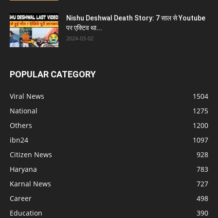
Nishu Deshwal Death Story: 7 साल से Youtube
पर एक्टिव था...
2024-03-02
POPULAR CATEGORY
Viral News
1504
National
1275
Others
1200
ibn24
1097
Citizen News
928
Haryana
783
Karnal News
727
Career
498
Education
390