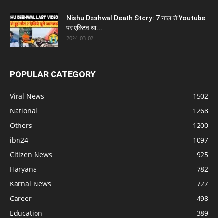
Nishu Deshwal Death Story: 7 साल से Youtube
पर एक्टिव था...
2024-03-02
POPULAR CATEGORY
Viral News
1502
National
1268
Others
1200
ibn24
1097
Citizen News
925
Haryana
782
Karnal News
727
Career
498
Education
389