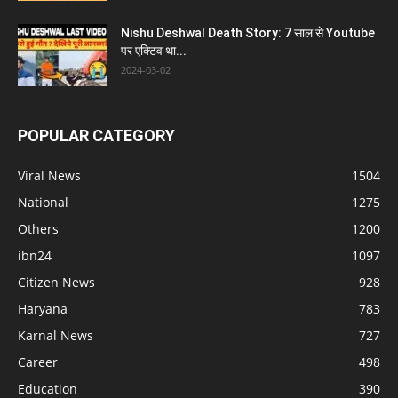
Nishu Deshwal Death Story: 7 साल से Youtube
पर एक्टिव था...
2024-03-02
POPULAR CATEGORY
Viral News
1504
National
1275
Others
1200
ibn24
1097
Citizen News
928
Haryana
783
Karnal News
727
Career
498
Education
390