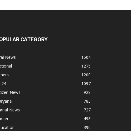
OPULAR CATEGORY
ral News
1504
tional
1275
thers
1200
n24
1097
tizen News
928
aryana
783
arnal News
727
areer
498
ducation
390