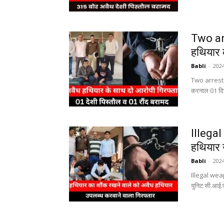
Two ar
हथियार क
Babli
-
202
Two arrest
करनाल 01 दिसम
Illegal
हथियार 
Babli
-
202
Illegal wea
युनिट सी.आई.ए-0