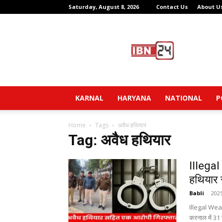
Saturday, August 8, 2026
Contact Us
About U
IBN24
News
Network
KARNAL
HARYANA
NATIONAL
P
Home
Tags
अवैध हथियार
Tag: अवैध हथियार
Illega
हथियार 
Babli
-
202
Illegal We
करनाल में 31 