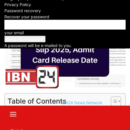
Privacy Policy
Facebook
X
WhatsApp
Telegram
Password recovery
Recover your password
your email
A password will be e-mailed to you.
Table of Contents
IBN24 News Network
JEE Main Exam to be Held in Cities: जेईई
परीक्षा पास करना जरूरी है
JEE Main Exam to be Held in Cities: जेईई मेन