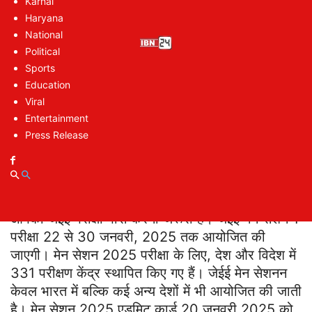
Karnal
परीक्षा कब होगी?
Haryana
JEE Main Exam to be Held in Cities: फोटो में
National
सुधार का आखिरी मौका
Political
Sports
JEE Main Exam to be Held in Cities: जेईई मेन
Education
एडमिट कार्ड कैसे डाउनलोड करें?
Viral
Entertainment
Press Release
JEE Main Exam to be Held in
Cities: जेईई परीक्षा पास करना जरूरी है
देश के टॉप इंजीनियरिंग कॉलेजों में एडमिशन पाने के लिए
आपको जेईई परीक्षा पास करना जरूरी है। जेईई मेन सेशन 1
परीक्षा 22 से 30 जनवरी, 2025 तक आयोजित की
जाएगी। मेन सेशन 2025 परीक्षा के लिए, देश और विदेश में
331 परीक्षण केंद्र स्थापित किए गए हैं। जेईई मेन सेशनन
केवल भारत में बल्कि कई अन्य देशों में भी आयोजित की जाती
है। मेन सेशन 2025 एडमिट कार्ड 20 जनवरी 2025 को