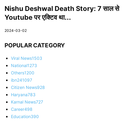
Nishu Deshwal Death Story: 7 साल से
Youtube पर एक्टिव था...
2024-03-02
POPULAR CATEGORY
Viral News
1503
National
1273
Others
1200
ibn24
1097
Citizen News
928
Haryana
783
Karnal News
727
Career
498
Education
390