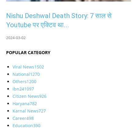
Nishu Deshwal Death Story: 7 साल से
Youtube पर एक्टिव था...
2024-03-02
POPULAR CATEGORY
Viral News
1502
National
1270
Others
1200
ibn24
1097
Citizen News
926
Haryana
782
Karnal News
727
Career
498
Education
390