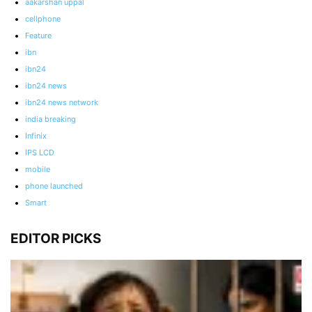
aakarshan uppal
cellphone
Feature
ibn
ibn24
ibn24 news
ibn24 news network
india breaking
Infinix
IPS LCD
mobile
phone launched
Smart
EDITOR PICKS