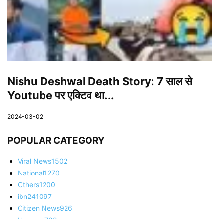
Nishu Deshwal Death Story: 7 साल से
Youtube पर एक्टिव था...
2024-03-02
POPULAR CATEGORY
Viral News
1502
National
1270
Others
1200
ibn24
1097
Citizen News
926