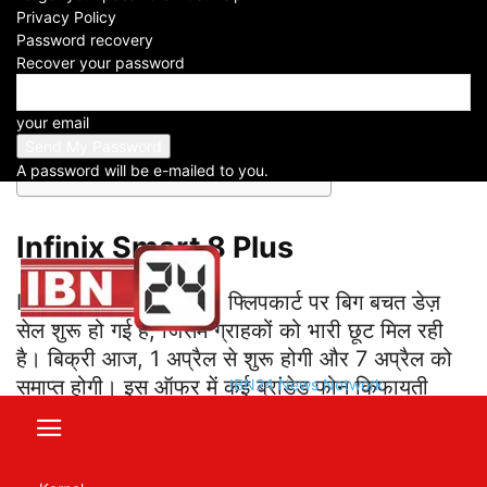
Privacy Policy
Facebook
X
WhatsApp
Telegram
Password recovery
Recover your password
Table of Contents
your email
Infinix Smart 8 Plus
बैटरी काफी दमदार
A password will be e-mailed to you.
Infinix Smart 8 Plus
Infinix Smart 8 Plus: फ्लिपकार्ट पर बिग बचत डेज़
सेल शुरू हो गई है, जिसमें ग्राहकों को भारी छूट मिल रही
है। बिक्री आज, 1 अप्रैल से शुरू होगी और 7 अप्रैल को
समाप्त होगी। इस ऑफर में कई ब्रांडेड फोन किफायती
IBN24 News Network
कीमत पर उपलब्ध हैं, लेकिन अगर आपका बजट कम है तो
आपको
Infinix Smart 8 Plus
भारी छूट पर मिल सकता
है। फ्लिपकार्ट बैनर के मुताबिक, इनफिनिक्स का यह फोन