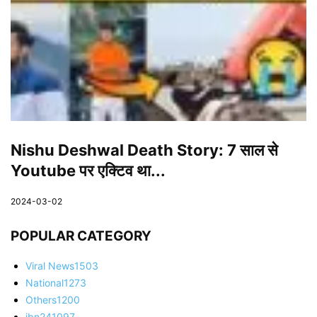
Nishu Deshwal Death Story: 7 साल से
Youtube पर एक्टिव था...
2024-03-02
POPULAR CATEGORY
Viral News
1503
National
1273
Others
1200
ibn24
1097