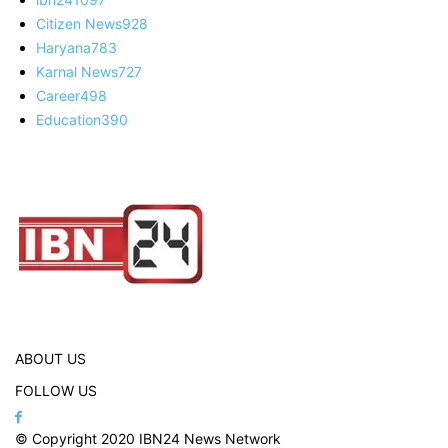
Citizen News
928
Haryana
783
Karnal News
727
Career
498
Education
390
ABOUT US
FOLLOW US
© Copyright 2020 IBN24 News Network