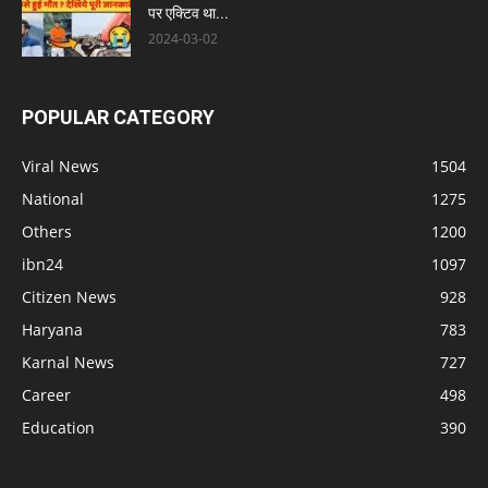
पर एक्टिव था...
2024-03-02
POPULAR CATEGORY
Viral News
1504
National
1275
Others
1200
ibn24
1097
Citizen News
928
Haryana
783
Karnal News
727
Career
498
Education
390