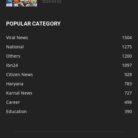
2024-03-02
POPULAR CATEGORY
Viral News
1504
National
1275
Others
1200
ibn24
1097
Citizen News
928
Haryana
783
Karnal News
727
Career
498
Education
390