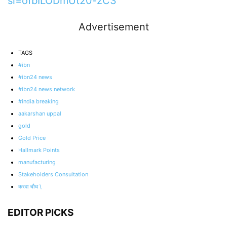
si=ofbILODmUt20-zC3
Advertisement
TAGS
#ibn
#ibn24 news
#ibn24 news network
#india breaking
aakarshan uppal
gold
Gold Price
Hallmark Points
manufacturing
Stakeholders Consultation
करवा चौथ \
EDITOR PICKS