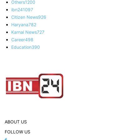
Others
1200
ibn24
1097
Citizen News
926
Haryana
782
Karnal News
727
Career
498
Education
390
ABOUT US
FOLLOW US