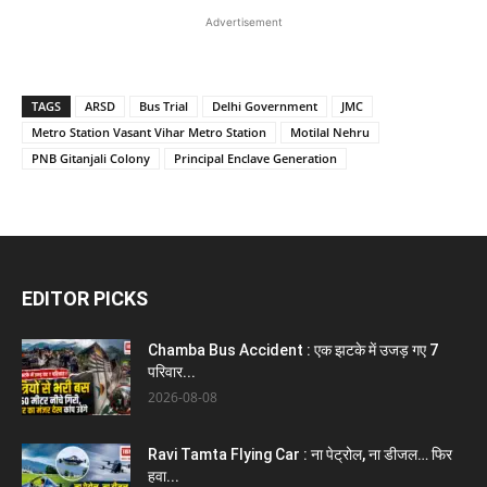
Advertisement
TAGS
ARSD
Bus Trial
Delhi Government
JMC
Metro Station Vasant Vihar Metro Station
Motilal Nehru
PNB Gitanjali Colony
Principal Enclave Generation
EDITOR PICKS
Chamba Bus Accident : एक झटके में उजड़ गए 7
परिवार...
2026-08-08
Ravi Tamta Flying Car : ना पेट्रोल, ना डीजल… फिर
हवा...