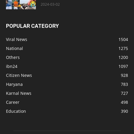
2024-03-02
POPULAR CATEGORY
Viral News
1504
National
1275
Others
1200
ibn24
1097
Citizen News
928
Haryana
783
Karnal News
727
Career
498
Education
390