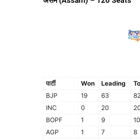
असम (Assam) – 126 Seats
As
पार्टी
Won
Leading
To
BJP
19
63
8
INC
0
20
2
BOPF
1
9
1
AGP
1
7
8