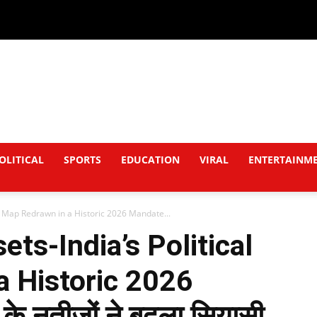
OLITICAL
SPORTS
EDUCATION
VIRAL
ENTERTAINM
al Map Redrawn in a Historic 2026 Mandate...
ets-India’s Political
a Historic 2026
 के नतीजों ने बदला सियासी