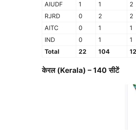
AIUDF
1
1
2
RJRD
0
2
2
AITC
0
1
1
IND
0
1
1
Total
22
104
1
केरल (Kerala) – 140 सीटें
Ke