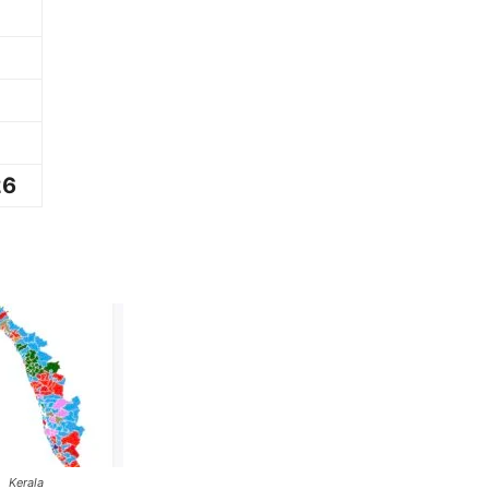
26
rala