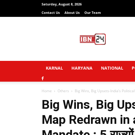
Saturday, August 8, 2026
Contact Us
About Us
Our Team
IBN24
News
Network
KARNAL
HARYANA
NATIONAL
P
Home
Others
Big Wins, Big Upsets-India’s Politic
Big Wins, Big Ups
Map Redrawn in 
Mandate : 5 राज्यों