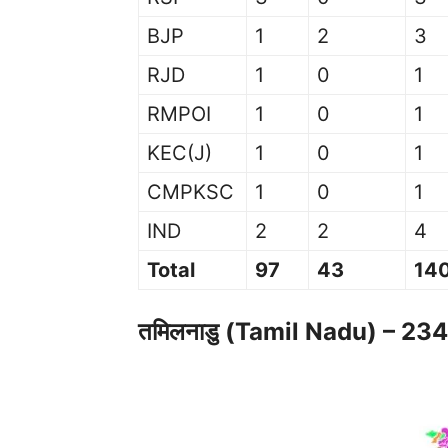
BJP
1
2
3
RJD
1
0
1
RMPOI
1
0
1
KEC(J)
1
0
1
CMPKSC
1
0
1
IND
2
2
4
Total
97
43
14
तमिलनाडु (Tamil Nadu) – 234 स