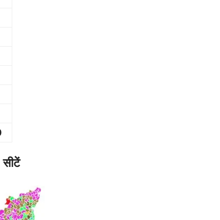
0
ीटें