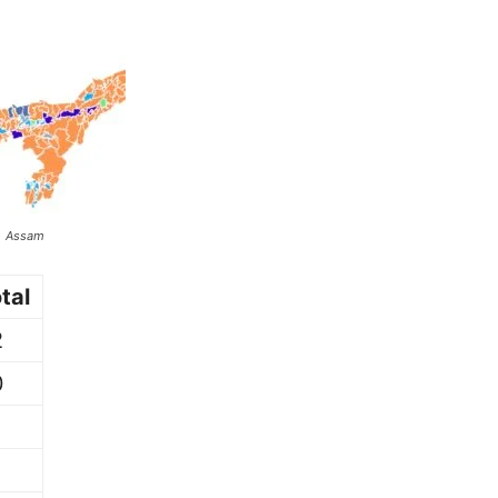
sam
tal
2
0
0