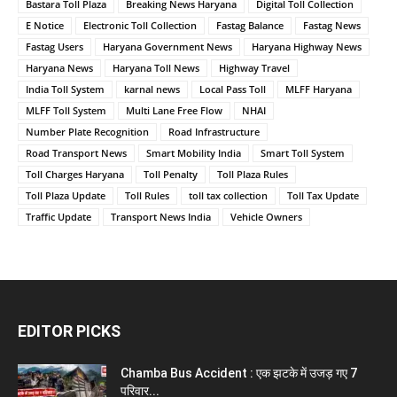
Bastara Toll Plaza
Breaking News Haryana
Digital Toll Collection
E Notice
Electronic Toll Collection
Fastag Balance
Fastag News
Fastag Users
Haryana Government News
Haryana Highway News
Haryana News
Haryana Toll News
Highway Travel
India Toll System
karnal news
Local Pass Toll
MLFF Haryana
MLFF Toll System
Multi Lane Free Flow
NHAI
Number Plate Recognition
Road Infrastructure
Road Transport News
Smart Mobility India
Smart Toll System
Toll Charges Haryana
Toll Penalty
Toll Plaza Rules
Toll Plaza Update
Toll Rules
toll tax collection
Toll Tax Update
Traffic Update
Transport News India
Vehicle Owners
EDITOR PICKS
Chamba Bus Accident : एक झटके में उजड़ गए 7
परिवार...