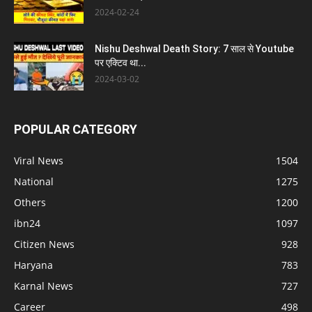
2024-02-24
Nishu Deshwal Death Story: 7 साल से Youtube
पर एक्टिव था...
2024-03-02
POPULAR CATEGORY
Viral News
1504
National
1275
Others
1200
ibn24
1097
Citizen News
928
Haryana
783
Karnal News
727
Career
498