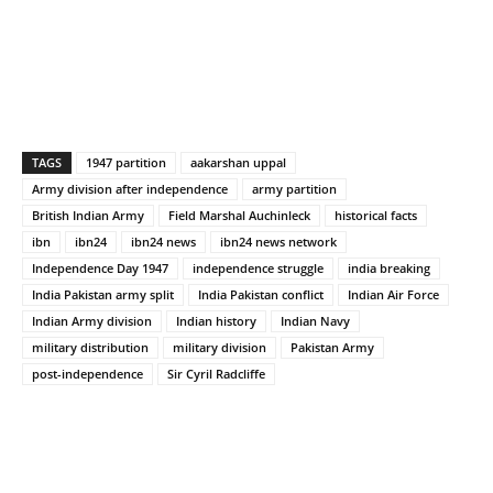
TAGS
1947 partition
aakarshan uppal
Army division after independence
army partition
British Indian Army
Field Marshal Auchinleck
historical facts
ibn
ibn24
ibn24 news
ibn24 news network
Independence Day 1947
independence struggle
india breaking
India Pakistan army split
India Pakistan conflict
Indian Air Force
Indian Army division
Indian history
Indian Navy
military distribution
military division
Pakistan Army
post-independence
Sir Cyril Radcliffe