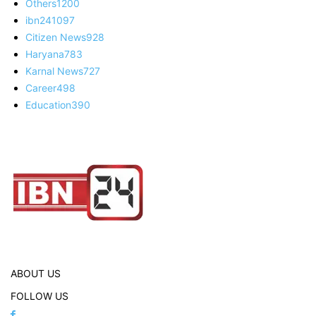
Others
1200
ibn24
1097
Citizen News
928
Haryana
783
Karnal News
727
Career
498
Education
390
ABOUT US
FOLLOW US