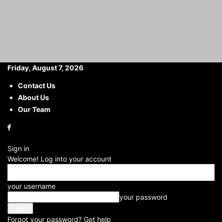
Friday, August 7, 2026
Contact Us
About Us
Home
Others
Anganwadi worker recruitment: बिहार पटना आंगनवाड़ी सेविका
भर्ती के लिए आवेदन आज...
Our Team
Anganwadi worker
recruitment: बिहार पटना
Sign in
आंगनवाड़ी सेविका भर्ती के लिए आवेदन
Welcome! Log into your account
आज से, 12वीं उत्तीर्ण महिला अभ्यर्थी कर
your username
सकती हैं अप्लाई
your password
By
Babli
Forgot your password? Get help