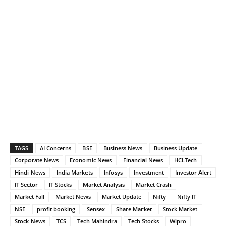
TAGS
AI Concerns
BSE
Business News
Business Update
Corporate News
Economic News
Financial News
HCLTech
Hindi News
India Markets
Infosys
Investment
Investor Alert
IT Sector
IT Stocks
Market Analysis
Market Crash
Market Fall
Market News
Market Update
Nifty
Nifty IT
NSE
profit booking
Sensex
Share Market
Stock Market
Stock News
TCS
Tech Mahindra
Tech Stocks
Wipro