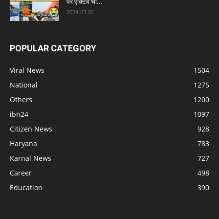
पर एक्टिव था...
2024-03-02
POPULAR CATEGORY
Viral News
1504
National
1275
Others
1200
ibn24
1097
Citizen News
928
Haryana
783
Karnal News
727
Career
498
Education
390