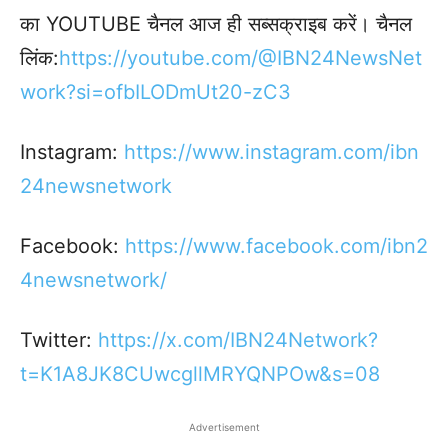
का YOUTUBE चैनल आज ही सब्सक्राइब करें। चैनल
लिंक:
https://youtube.com/@IBN24NewsNet
work?si=ofbILODmUt20-zC3
Instagram:
https://www.instagram.com/ibn
24newsnetwork
Facebook:
https://www.facebook.com/ibn2
4newsnetwork/
Twitter:
https://x.com/IBN24Network?
t=K1A8JK8CUwcgllMRYQNPOw&s=08
Advertisement