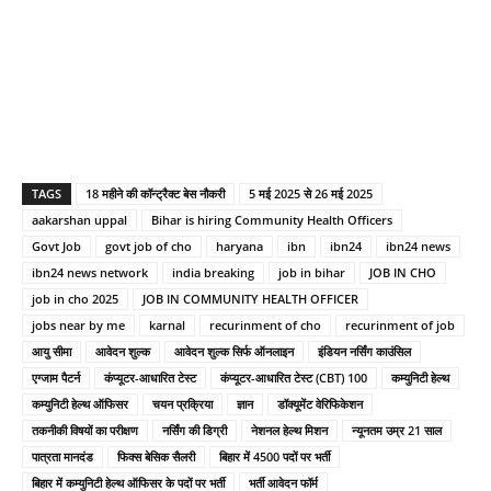
TAGS
18 महीने की कॉन्ट्रैक्ट बेस नौकरी
5 मई 2025 से 26 मई 2025
aakarshan uppal
Bihar is hiring Community Health Officers
Govt Job
govt job of cho
haryana
ibn
ibn24
ibn24 news
ibn24 news network
india breaking
job in bihar
JOB IN CHO
job in cho 2025
JOB IN COMMUNITY HEALTH OFFICER
jobs near by me
karnal
recurinment of cho
recurinment of job
आयु सीमा
आवेदन शुल्क
आवेदन शुल्क सिर्फ ऑनलाइन
इंडियन नर्सिंग काउंसिल
एग्जाम पैटर्न
कंप्यूटर-आधारित टेस्ट
कंप्यूटर-आधारित टेस्ट (CBT) 100
कम्युनिटी हेल्थ
कम्युनिटी हेल्थ ऑफिसर
चयन प्रक्रिया
ज्ञान
डॉक्यूमेंट वेरिफिकेशन
तकनीकी विषयों का परीक्षण
नर्सिंग की डिग्री
नेशनल हेल्थ मिशन
न्यूनतम उम्र 21 साल
पात्रता मानदंड
फिक्स बेसिक सैलरी
बिहार में 4500 पदों पर भर्ती
बिहार में कम्युनिटी हेल्थ ऑफिसर के पदों पर भर्ती
भर्ती आवेदन फॉर्म